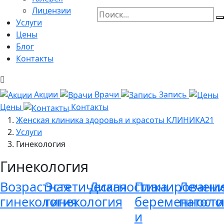
Лицензии
Услуги
Цены
Блог
Контакты
Акции
Врачи
Запись
Цены
Контакты
Женская клиника здоровья и красоты КЛИНИКА21
Услуги
Гинекология
Гинекология
Возрастная
Эстетическая
Диагностика
Планировани
Лечен
гинекология
гинекология
беременности
патоло
и