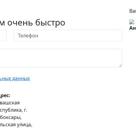
Ва
м очень быстро
Ан
ьных данных
рес:
вашская
спублика, г.
8 (8352) 32-40-29
боксары,
льская улица,