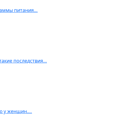
граммы питания…
 такие последствия…
ю у женщин.…