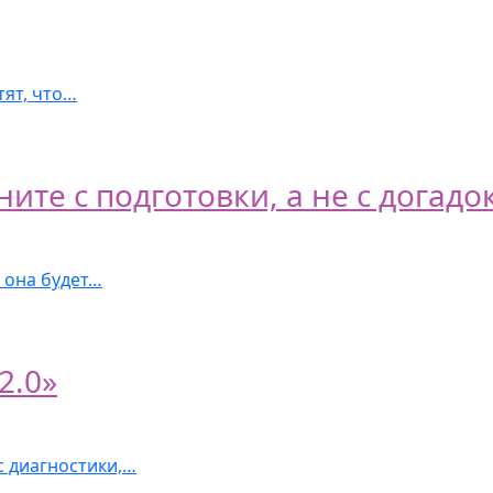
тят, что…
те с подготовки, а не с догадо
 она будет…
2.0»
с диагностики,…