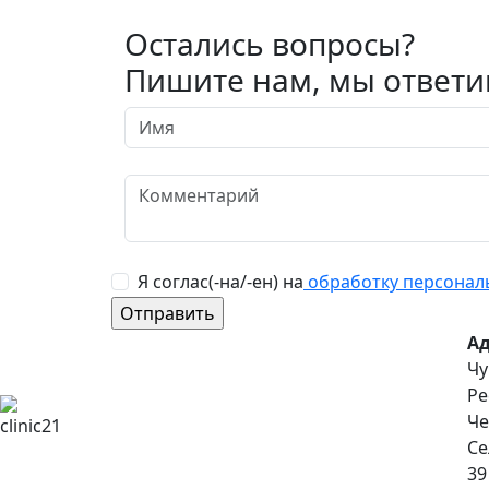
Остались вопросы?
Пишите нам, мы ответи
Я соглас(-на/-ен) на
обработку персонал
Ад
Чу
Ре
Че
Се
39