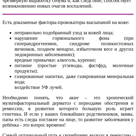
чрезмерную выработку себума и, как следствие, способствует
возникновению новых очагов воспалений.
Есть доказанные факторы-провокаторы высыпаний на коже:
неправильно подобранный уход за кожей лица;
нарушение гормонального фона (при
гиперандрогенемии, синдроме поликистозных
яичников, позднем менархе, избыточном весе и других
эндокринных заболеваниях);
вредные привычки: алкоголь, курение;
питание (простые углеводы, фастфуд, молочные
продукты);
газированные напитки, даже газированная минеральная
вода;
воздействие УФ лучей.
Необходимо понять, что акне – это хронический
мультифакториальный дерматоз с периодами обострения и
ремиссии, в развитии которого большую роль играет
генетика. И если у ваших ближайших родственников, мамы,
папы есть следы постакне на лице, то развитие заболевания у
ребёнка - это вопрос времени!
Самый оптимальный путь к скорейшему выходу в ремиссию -