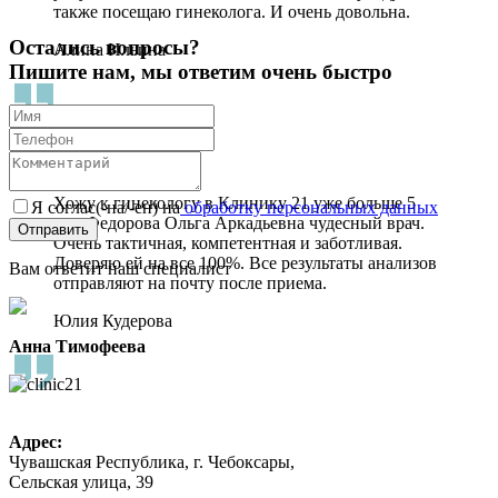
также посещаю гинеколога. И очень довольна.
Остались вопросы?
Алина Ильина
Пишите нам, мы ответим очень быстро
Хожу к гинекологу в Клинику 21 уже больше 5
Я соглас(-на/-ен) на
обработку персональных данных
лет. Федорова Ольга Аркадьевна чудесный врач.
Очень тактичная, компетентная и заботливая.
Доверяю ей на все 100%. Все результаты анализов
Вам ответит наш специалист
отправляют на почту после приема.
Юлия Кудерова
Анна Тимофеева
Адрес:
Чувашская Республика, г. Чебоксары,
Сельская улица, 39