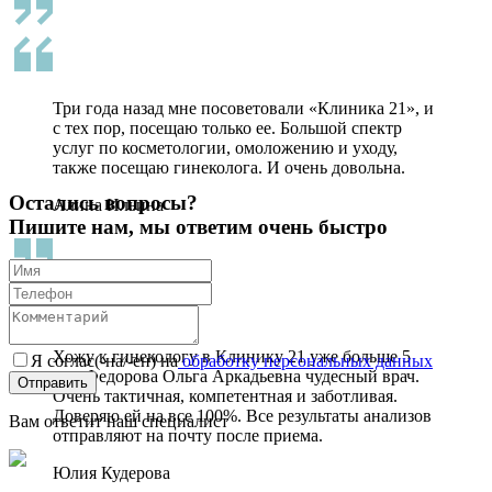
Три года назад мне посоветовали «Клиника 21», и
с тех пор, посещаю только ее. Большой спектр
услуг по косметологии, омоложению и уходу,
также посещаю гинеколога. И очень довольна.
Остались вопросы?
Алина Ильина
Пишите нам, мы ответим очень быстро
Хожу к гинекологу в Клинику 21 уже больше 5
Я соглас(-на/-ен) на
обработку персональных данных
лет. Федорова Ольга Аркадьевна чудесный врач.
Очень тактичная, компетентная и заботливая.
Доверяю ей на все 100%. Все результаты анализов
Вам ответит наш специалист
отправляют на почту после приема.
Юлия Кудерова