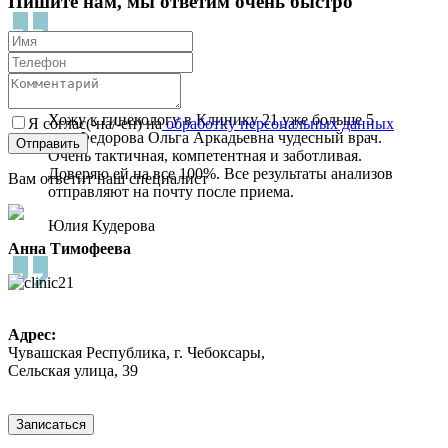
Пишите нам, мы ответим очень быстро
Хожу к гинекологу в Клинику 21 уже больше 5
Я соглас(-на/-ен) на
обработку персональных данных
лет. Федорова Ольга Аркадьевна чудесный врач.
Очень тактичная, компетентная и заботливая.
Доверяю ей на все 100%. Все результаты анализов
Вам ответит наш специалист
отправляют на почту после приема.
Юлия Кудерова
Анна Тимофеева
Адрес:
Чувашская Республика, г. Чебоксары,
Сельская улица, 39
8 (8352) 32-40-29
Записаться