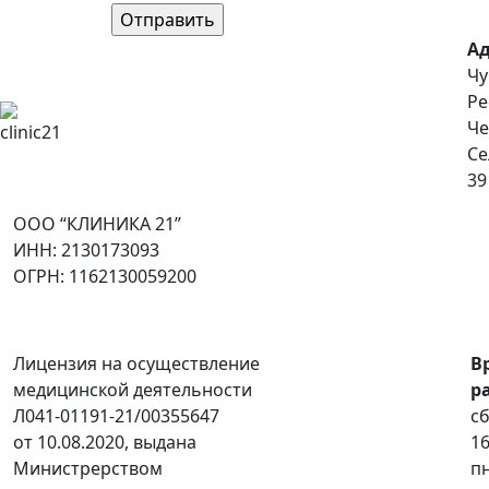
Ад
Чу
Ре
Че
Се
39
ООО “КЛИНИКА 21”
ИНН: 2130173093
ОГРН: 1162130059200
Лицензия на осуществление
В
медицинской деятельности
р
Л041-01191-21/00355647
сб
от 10.08.2020, выдана
16
Министрерством
пн